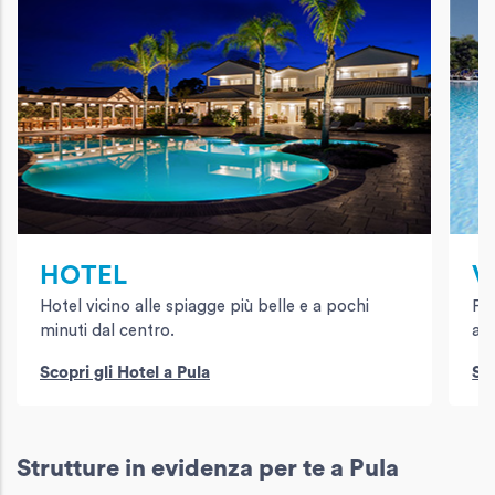
HOTEL
V
Hotel vicino alle spiagge più belle e a pochi
Per
minuti dal centro.
ani
Scopri gli Hotel a Pula
Sco
Strutture in evidenza per te a Pula