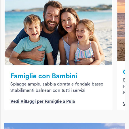
C
Famiglie con Bambini
Bou
Spiagge ampie, sabbia dorata e fondale basso
Pas
Stabilimenti balneari con tutti i servizi
No
Vedi Villaggi per Famiglie a Pula
Ved