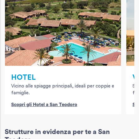
HOTEL
V
Vicino alle spiagge principali, ideali per coppie e
Se
famiglie.
fam
Scopri gli Hotel a San Teodoro
Sc
Strutture in evidenza per te a San