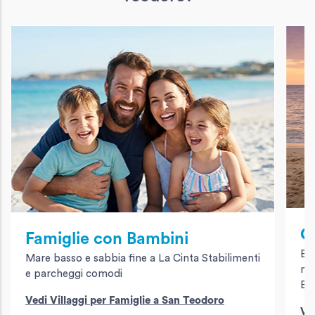
C
Famiglie con Bambini
Bo
Mare basso e sabbia fine a La Cinta Stabilimenti
me
e parcheggi comodi
Bra
Vedi Villaggi per Famiglie a San Teodoro
Ve