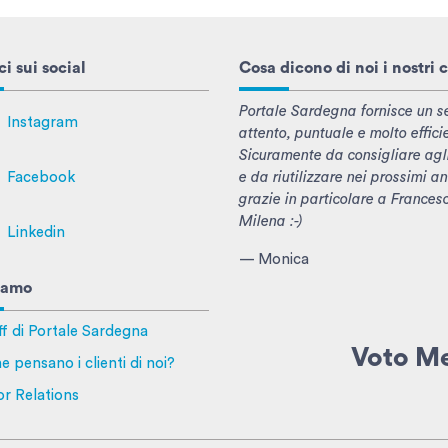
i sui social
Cosa dicono di noi i nostri c
Portale Sardegna fornisce un se
Instagram
attento, puntuale e molto effici
Sicuramente da consigliare agl
e da riutilizzare nei prossimi an
Facebook
grazie in particolare a Frances
Milena :-)
Linkedin
— Monica
iamo
ff di Portale Sardegna
Voto M
e pensano i clienti di noi?
or Relations