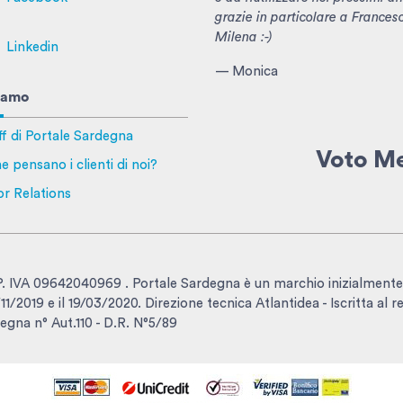
grazie in particolare a Frances
Milena :-)
Linkedin
— Monica
iamo
ff di Portale Sardegna
Voto M
e pensano i clienti di noi?
or Relations
- P. IVA 09642040969 . Portale Sardegna è un marchio inizialmente
1/2019 e il 19/03/2020. Direzione tecnica Atlantidea - Iscritta al r
egna n° Aut.110 - D.R. N°5/89