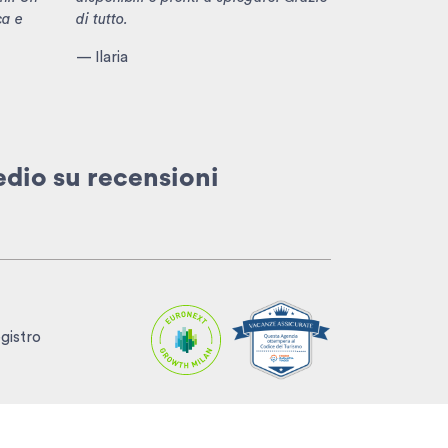
ca e
di tutto.
— Ilaria
edio
su recensioni
egistro