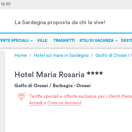
- 12:30
La Sardegna proposta da chi la vive!
FERTE SPECIALI
VILLE
TRAGHETTI
STILI DI VACANZA
DEST
Home
Hotel sul mare in Sardegna
Golfo di Orosei /
Hotel Maria Rosaria
Golfo di Orosei / Barbagia -
Orosei
Tariffe speciali e offerte esclusive per i clienti
Prem
Accedi
o
Crea un Account