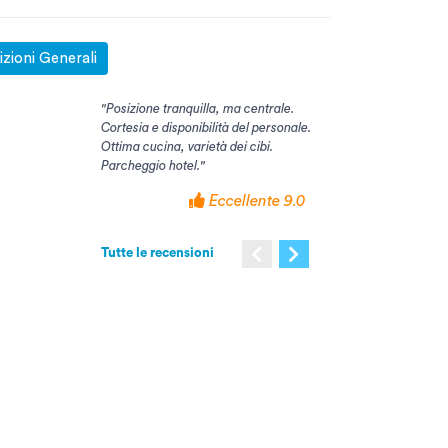
zioni Generali
"Posizione tranquilla, ma centrale.
"Tutto eccezionale "
Cortesia e disponibilità del personale.
Ecce
Ottima cucina, varietà dei cibi.
Parcheggio hotel."
Eccellente 9.0
Tutte le recensioni