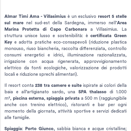
Almar Timi Ama - Villasimius
è un esclusivo
resort 5 stelle
sul mare
nel sud-est della Sardegna, immerso nell’
Area
Marina Protetta di Capo Carbonara
a Villasimius. La
struttura unisce lusso e sostenibilità: è
certificata Green
Key
e adotta pratiche eco-consapevoli (riduzione plastica
monouso, riuso biancheria, raccolta differenziata, controllo
consumi energetici e idrici, illuminazione razionalizzata,
irrigazione con acqua rigenerata, approvvigionamento
elettrico da fonti ecologiche, valorizzazione dei prodotti
locali e riduzione sprechi alimentari).
Il resort conta
238 tra camere e suite
ispirate ai colori della
baia e all’artigianato sardo, una
SPA thalasso
di 1.000
m²,
piscina esterna
,
spiaggia privata
a 500 m (raggiungibile
anche con trenino elettrico), ristoranti e bar per ogni
momento della giornata, attività sportive e servizi dedicati
alle famiglie.
Spiaggia
:
Porto Giunco
, sabbia bianca e acque cristalline;