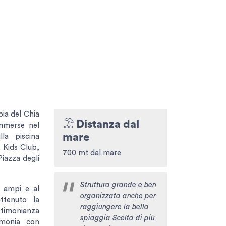
pia del Chia
Distanza dal
mmerse nel
mare
la piscina
i, Kids Club,
700 mt dal mare
Piazza degli
Struttura grande e ben
i ampi e al
organizzata anche per
ttenuto la
raggiungere la bella
stimonianza
spiaggia Scelta di più
rmonia con