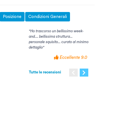
Posizione
Condizioni Generali
"Ho trascorso un bellissimo week-
"Struttura molto bella e 
and.... bellissima struttura...
delle aspettative, posizi
personale squisito... curato al minimo
strategica per tutte le s
dettaglio"
zona, ristorazione di alto 
spettacoli serali molto be
Eccellente 9.0
tutti molto professionali.
Tutte le recensioni