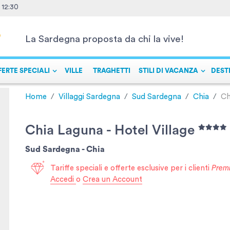
- 12:30
La Sardegna proposta da chi la vive!
FERTE SPECIALI
VILLE
TRAGHETTI
STILI DI VACANZA
DEST
Home
Villaggi Sardegna
Sud Sardegna
Chia
Ch
Chia Laguna - Hotel Village
Sud Sardegna -
Chia
Tariffe speciali e offerte esclusive per i clienti
Prem
Accedi
o
Crea un Account