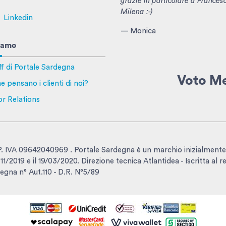
grazie in particolare a Frances
Milena :-)
Linkedin
— Monica
iamo
ff di Portale Sardegna
Voto M
e pensano i clienti di noi?
or Relations
- P. IVA 09642040969 . Portale Sardegna è un marchio inizialmente
1/2019 e il 19/03/2020. Direzione tecnica Atlantidea - Iscritta al r
egna n° Aut.110 - D.R. N°5/89