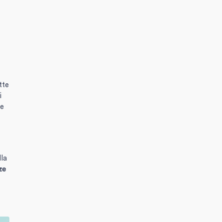
tte
i
e
lla
ze