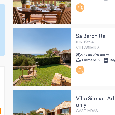
Sa Barchitta
IUNU5294
VILLASIMIUS
300 mt dal mare
Camere:
2
Ba
Villa Silena - Ad
only
CASTIADAS