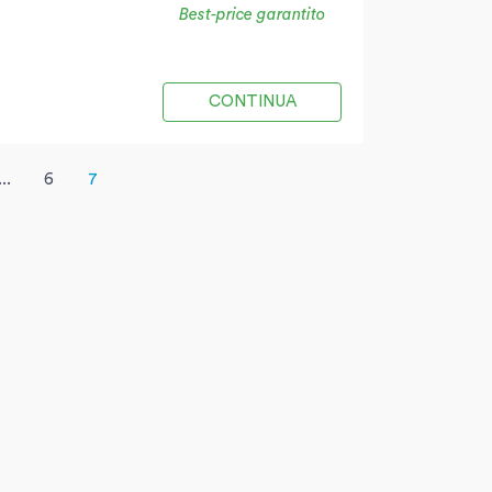
Best-price garantito
CONTINUA
...
6
7