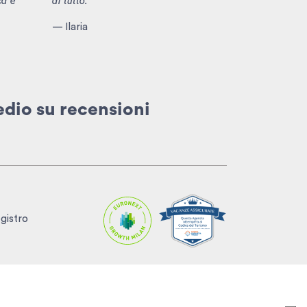
ca e
di tutto.
— Ilaria
edio
su recensioni
egistro