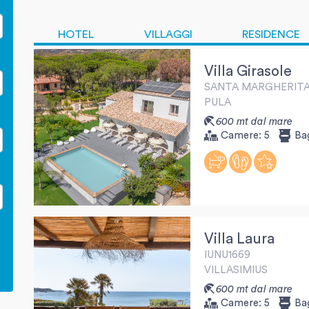
HOTEL
VILLAGGI
RESIDENCE
Villa Girasole
SANTA MARGHERITA
PULA
600 mt dal mare
Camere:
5
Ba
Villa Laura
IUNU1669
VILLASIMIUS
600 mt dal mare
Camere:
5
Ba