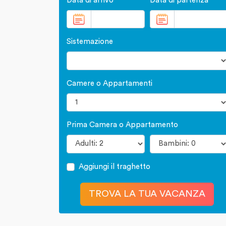
Data di arrivo
Data di partenza
Sistemazione
Camere o Appartamenti
Prima Camera o Appartamento
Aggiungi il traghetto
TROVA LA TUA VACANZA