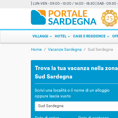
|
LUN-VEN - 09:00 - 13:00 / 14:00 - 18:30 | SAB - 09:30 
VILLAGGI
HOTEL
CASE E RESIDENCE
OF
Home
Vacanze Sardegna
Sud Sardegna
Trova la tua vacanza nella zona
Sud Sardegna
Scrivi una località o il nome di un alloggio
oppure lascia vuoto